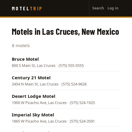
User
Skip
MOTEL
TRIP
Search
Log in
to
account
main
menu
content
Motels in Las Cruces, New Mexico
8 motels
Bruce Motel
800 S Main St, Las Cruces
·
(575) 555-5555
Century 21 Motel
2454 N Main St, Las Cruces
·
(575) 524-9626
Desert Lodge Motel
1900 W Picacho Ave, Las Cruces
·
(575) 524-1925
Imperial Sky Motel
1865 W Picacho Ave, Las Cruces
·
(575) 524-3591