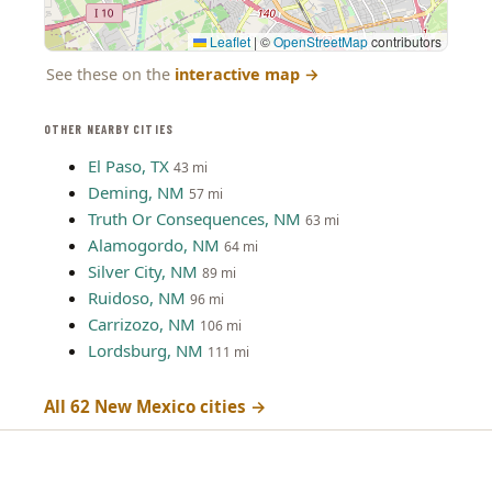
Leaflet
|
©
OpenStreetMap
contributors
See these on the
interactive map
→
OTHER NEARBY CITIES
El Paso, TX
43 mi
Deming, NM
57 mi
Truth Or Consequences, NM
63 mi
Alamogordo, NM
64 mi
Silver City, NM
89 mi
Ruidoso, NM
96 mi
Carrizozo, NM
106 mi
Lordsburg, NM
111 mi
All 62 New Mexico cities →